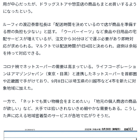
用が中心だったが、ドラッグストアや惣菜店の商品もまとめ買いするよう
になったという。
ルーフィの渡辺泰章社長は「配送時間を決めているので店が商品を準備す
る際の負担も少ない」と話す。「ウーバーイーツ」など食品や日用品の宅
配サービスが増えているが、注文から30分ほどで運ぶ必要があり即時対
応が求められる。マルクトでは配送時間が1日4回と決められ、店側は余裕
を持って対応できる。
コロナ禍でネットスーパーの需要は高まっている。ライフコーポレーショ
ンはアマゾンジャパン（東京・目黒）と連携したネットスーパーを首都圏
や近畿圏で手がけており、9月8日には埼玉県の川越市など4市を新たに対
象地域に加えた。
一方で、「ネットでも買い物機会をまとめたい」「地元の個人商店の商品
が欲しい」など、大手では拾いきれないきめ細やかな需要もある。こうし
た声に応える地域密着型のサービスが各地で広がりそうだ。