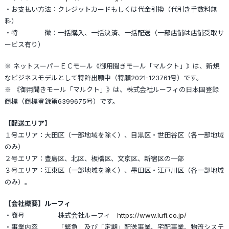
・お支払い方法：クレジットカードもしくは代金引換（代引き手数料無
料）
・特 徴：一括購入、一括決済、一括配送（一部店舗は店舗受取サ
ービス有り）
※ ネットスーパーＥＣモール《御用聞きモール「マルクト」》は、新規
なビジネスモデルとして特許出願中（特願2021-123761号）です。
※ 《御用聞きモール「マルクト」》は、株式会社ルーフィの日本国登録
商標（商標登録第6399675号）です。
【配送エリア】
１号エリア：大田区（一部地域を除く）、目黒区・世田谷区（各一部地域
のみ）
２号エリア：豊島区、北区、板橋区、文京区、新宿区の一部
３号エリア：江東区（一部地域を除く）、墨田区・江戸川区（各一部地域
のみ）。
【会社概要】ルーフィ
・商号 株式会社ルーフィ
https://www.lufi.co.jp/
・事業内容 「緊急」及び「定期」配送事業、宅配事業、物流システ