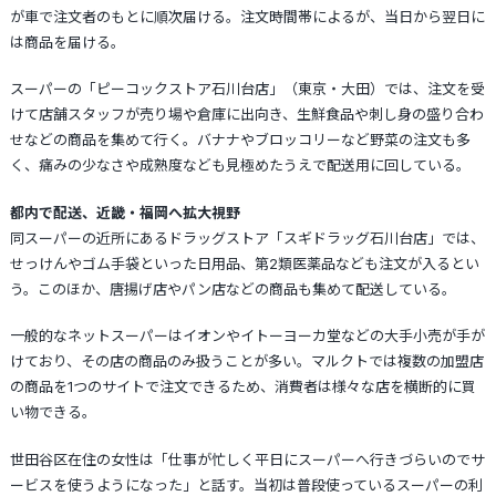
が車で注文者のもとに順次届ける。注文時間帯によるが、当日から翌日に
は商品を届ける。
スーパーの「ピーコックストア石川台店」（東京・大田）では、注文を受
けて店舗スタッフが売り場や倉庫に出向き、生鮮食品や刺し身の盛り合わ
せなどの商品を集めて行く。バナナやブロッコリーなど野菜の注文も多
く、痛みの少なさや成熟度なども見極めたうえで配送用に回している。
都内で配送、近畿・福岡へ拡大視野
同スーパーの近所にあるドラッグストア「スギドラッグ石川台店」では、
せっけんやゴム手袋といった日用品、第2類医薬品なども注文が入るとい
う。このほか、唐揚げ店やパン店などの商品も集めて配送している。
一般的なネットスーパーはイオンやイトーヨーカ堂などの大手小売が手が
けており、その店の商品のみ扱うことが多い。マルクトでは複数の加盟店
の商品を1つのサイトで注文できるため、消費者は様々な店を横断的に買
い物できる。
世田谷区在住の女性は「仕事が忙しく平日にスーパーへ行きづらいのでサ
ービスを使うようになった」と話す。当初は普段使っているスーパーの利